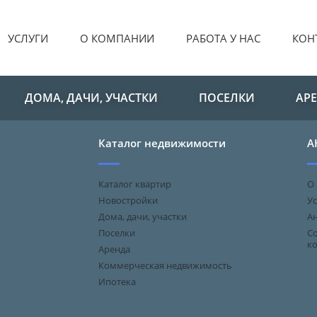
УСЛУГИ
О КОМПАНИИ
РАБОТА У НАС
КОН
ДОМА, ДАЧИ, УЧАСТКИ
ПОСЕЛКИ
АР
Каталог недвижимости
А
Каталог квартир
О
Новостройки
Ус
Дома, дачи, участки
А
Поселки
С
к
Аренда
Коммерческая недвижимость
Ипотека