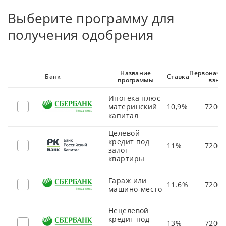
Выберите программу для
получения одобрения
Название
Первонача
Банк
Ставка
программы
взно
Ипотека плюс
материнский
10,9%
72000
капитал
Целевой
кредит под
11%
72000
залог
квартиры
Гараж или
11.6%
72000
машино-место
Нецелевой
кредит под
13%
72000