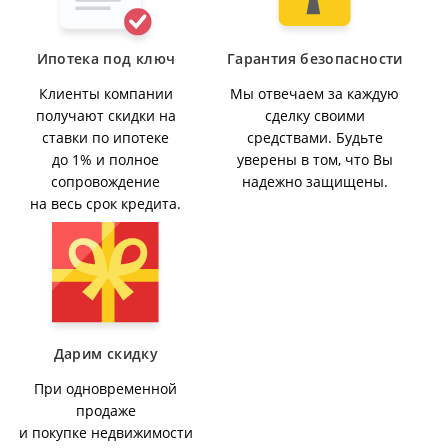
клиническая больница №2 и поликлиника №1 тоже
находятся в непосредственной близости. Если у вас
Ипотека под ключ
Гарантия безопасности
возникли вопросы, звоните нам с удовольствием
ответим на все Ваши вопросы. Если у вас сейчас нет
Клиенты компании
Мы отвечаем за каждую
получают скидки на
сделку своими
возможности позвонить, нажмите "Написать
ставки по ипотеке
средствами. Будьте
сообщение" и отправьте ваш контакт для связи. Мы
до 1% и полное
уверены в том, что Вы
перезвоним вам. Не упустите возможность сделать
сопровождение
надежно защищены.
удачную покупку и обеспечить комфортное жилье
на весь срок кредита.
для вас и вашей семьи.
Дарим скидку
При одновременной
продаже
и покупке недвижимости