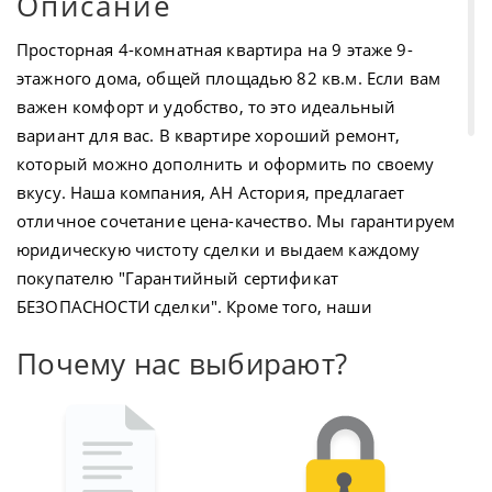
Описание
Просторная 4-комнатная квартира на 9 этаже 9-
этажного дома, общей площадью 82 кв.м. Если вам
важен комфорт и удобство, то это идеальный
вариант для вас. В квартире хороший ремонт,
который можно дополнить и оформить по своему
вкусу. Наша компания, АН Астория, предлагает
отличное сочетание цена-качество. Мы гарантируем
юридическую чистоту сделки и выдаем каждому
покупателю "Гарантийный сертификат
БЕЗОПАСНОСТИ сделки". Кроме того, наши
специалисты помогут вам найти лучшее решение по
Почему нас выбирают?
ипотеке со скидкой, а оформление ипотечного
брокера мы предоставляем бесплатно. Это
идеальный вариант для семей с детьми. Рядом с
домом находятся известные центры образования
№10 и №12, а также детское отделение. Городская