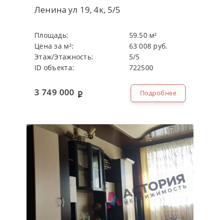
Ленина ул 19, 4к, 5/5
Плoщaдь:
59.50 м²
Цeнa зa м²:
63 008 руб.
Этaж/Этaжнocть:
5/5
ID объекта:
722500
3 749 000
Подробнее