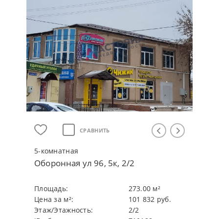
СРАВНИТЬ
5-кoмнaтнaя
Оборонная ул 96, 5к, 2/2
Плoщaдь:
273.00 м²
Цeнa зa м²:
101 832 руб.
Этaж/Этaжнocть:
2/2