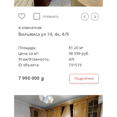
СРАВНИТЬ
4-кoмнaтнaя
Вильямса ул 14, 4к, 4/9
Плoщaдь:
81.20 м²
Цeнa зa м²:
98 399 руб.
Этaж/Этaжнocть:
4/9
ID объекта:
731519
7 990 000
Подробнее