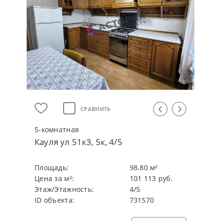
СРАВНИТЬ
5-кoмнaтнaя
Кауля ул 51к3, 5к, 4/5
Плoщaдь:
98.80 м²
Цeнa зa м²:
101 113 руб.
Этaж/Этaжнocть:
4/5
ID объекта:
731570