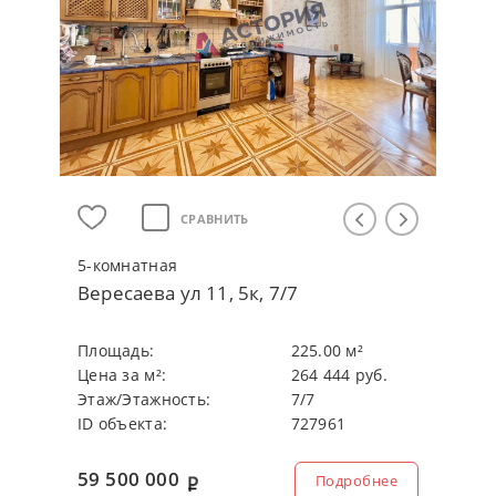
СРАВНИТЬ
5-кoмнaтнaя
Вересаева ул 11, 5к, 7/7
Плoщaдь:
225.00 м²
Цeнa зa м²:
264 444 руб.
Этaж/Этaжнocть:
7/7
ID объекта:
727961
59 500 000
Подробнее