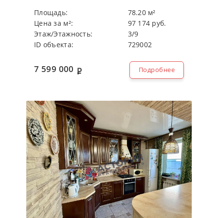
Плoщaдь:
78.20 м²
Цeнa зa м²:
97 174 руб.
Этaж/Этaжнocть:
3/9
ID объекта:
729002
7 599 000
Подробнее