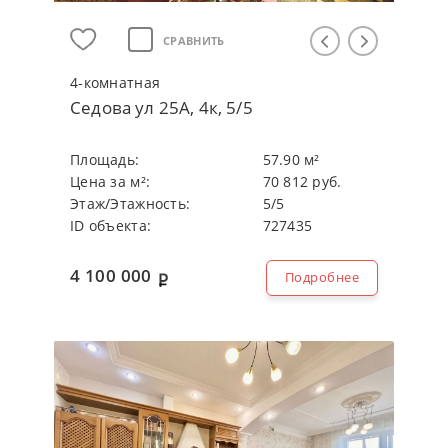
СРАВНИТЬ
4-кoмнaтнaя
Седова ул 25А, 4к, 5/5
Плoщaдь:
57.90 м²
Цeнa зa м²:
70 812 руб.
Этaж/Этaжнocть:
5/5
ID объекта:
727435
4 100 000
Подробнее