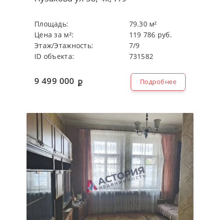
Плoщaдь:
79.30 м²
Цeнa зa м²:
119 786 руб.
Этaж/Этaжнocть:
7/9
ID объекта:
731582
9 499 000
Подробнее