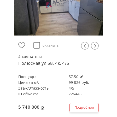
СРАВНИТЬ
4-кoмнaтнaя
Полюсная ул 58, 4к, 4/5
Плoщaдь:
57.50 м²
Цeнa зa м²:
99 826 руб.
Этaж/Этaжнocть:
4/5
ID объекта:
726446
5 740 000
Подробнее