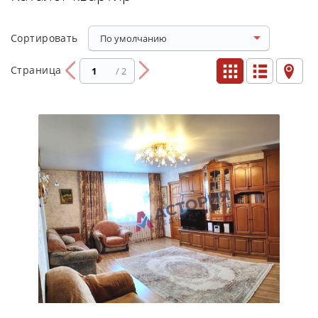
Copтиpoвaть
По умолчанию
Страница
/ 2