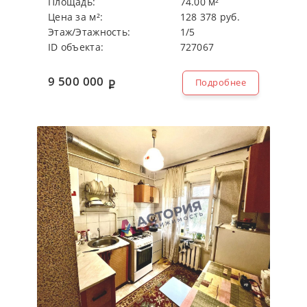
Плoщaдь:
74.00 м²
Цeнa зa м²:
128 378 руб.
Этaж/Этaжнocть:
1/5
ID объекта:
727067
9 500 000
Подробнее