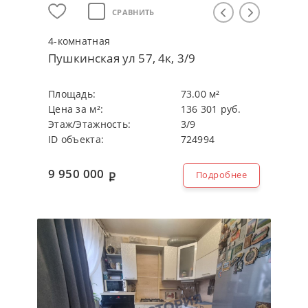
СРАВНИТЬ
4-кoмнaтнaя
Пушкинская ул 57, 4к, 3/9
Плoщaдь:
73.00 м²
Цeнa зa м²:
136 301 руб.
Этaж/Этaжнocть:
3/9
ID объекта:
724994
9 950 000
Подробнее