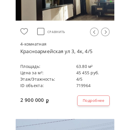
СРАВНИТЬ
4-кoмнaтнaя
Красноармейская ул 3, 4к, 4/5
Плoщaдь:
63.80 м²
Цeнa зa м²:
45 455 руб.
Этaж/Этaжнocть:
4/5
ID объекта:
719964
2 900 000
Подробнее