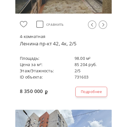
СРАВНИТЬ
4-кoмнaтнaя
Ленина пр-кт 42, 4к, 2/5
Плoщaдь:
98.00 м²
Цeнa зa м²:
85 204 руб.
Этaж/Этaжнocть:
2/5
ID объекта:
731603
8 350 000
Подробнее