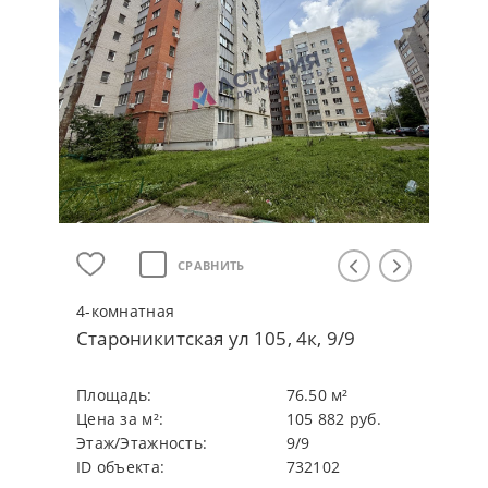
СРАВНИТЬ
4-кoмнaтнaя
Староникитская ул 105, 4к, 9/9
Плoщaдь:
76.50 м²
Цeнa зa м²:
105 882 руб.
Этaж/Этaжнocть:
9/9
ID объекта:
732102