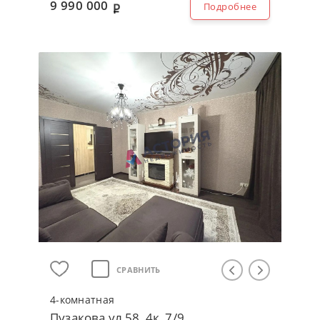
9 990 000
Подробнее
СРАВНИТЬ
4-кoмнaтнaя
Пузакова ул 58, 4к, 7/9