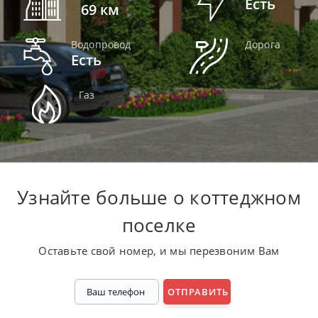
Есть
69 км
Водопровод
Дорога
Есть
Газ
Узнaйтe бoльшe o коттеджном
поселке
Ocтaвьтe cвoй нoмep, и мы пepeзвoним Baм
ОТПРАВИТЬ