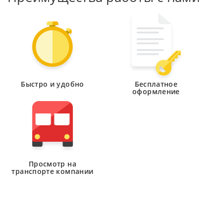
историю и безупречную репутацию. Здесь
отсутствуют производственные предприятия, но при
этом присутствуют все необходимые
цивилизованному человеку объекты
инфраструктуры. Желающие купить земельные
наделы на Оке и построить дом или коттедж,
создать настоящее родовое гнездо, как это было
Быстро и удобно
Бесплатное
оформление
принято во все века на Руси, имеют возможность
выбрать совершенно реальное по стоимости
предложение, ориентируясь на собственные
запросы. Мы предлагаем участки различной
площади с потрясающими видами, в окружении
хвойного леса.
Просмотр на
транспорте компании