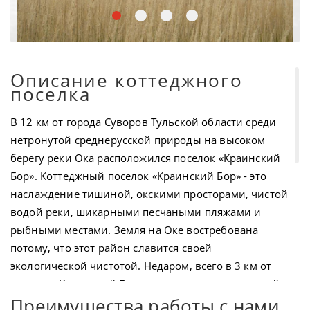
Описание коттеджного
поселка
В 12 км от города Суворов Тульской области среди
нетронутой среднерусской природы на высоком
берегу реки Ока расположился поселок «Краинский
Бор». Коттеджный поселок «Краинский Бор» - это
наслаждение тишиной, окскими просторами, чистой
водой реки, шикарными песчаными пляжами и
рыбными местами. Земля на Оке востребована
потому, что этот район славится своей
экологической чистотой. Недаром, всего в 3 км от
поселка «Краинский Бор», расположен знаменитый
Преимущества работы с нами
санаторий «Краинка», который имеет 170-летнюю