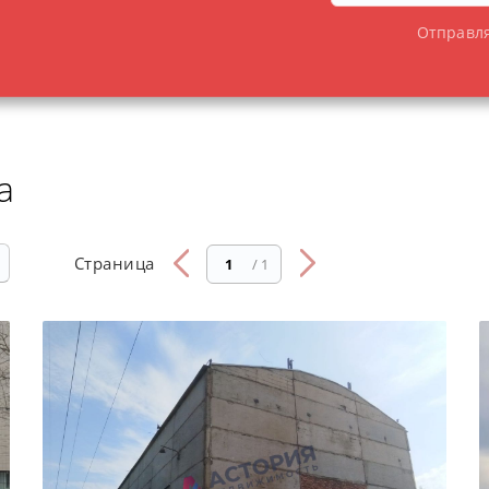
Отправля
а
Страница
/ 1