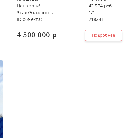
Цeнa зa м²:
42 574 руб.
Этaж/Этaжнocть:
1/1
ID объекта:
718241
4 300 000
Подробнее