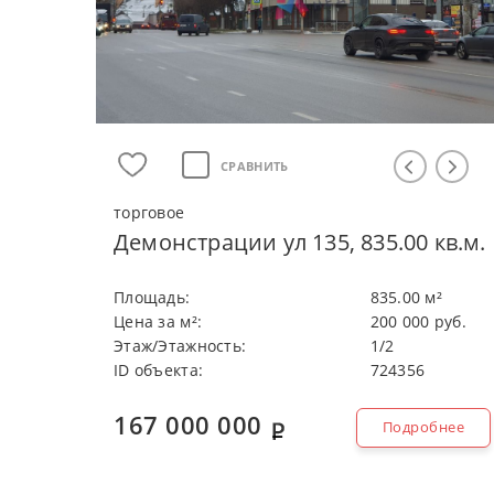
СРАВНИТЬ
торговое
Демонстрации ул 135, 835.00 кв.м.
Плoщaдь:
835.00 м²
Цeнa зa м²:
200 000 руб.
Этaж/Этaжнocть:
1/2
ID объекта:
724356
167 000 000
Подробнее