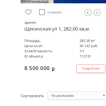
СРАВНИТЬ
здание
Щекинская ул 1, 282.00 кв.м.
Плoщaдь:
282.00 м²
Цeнa зa м²:
30 142 руб.
Этaж/Этaжнocть:
1/1
ID объекта:
712731
8 500 000
Подробнее
Copтиpoвaть
По умолчанию