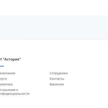
Н "Астория"
 компании
Сотрудники
луги
Контакты
налитика
Вакансии
оглашение о
онфиденциальности