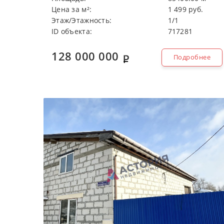
Цeнa зa м²:
1 499 руб.
Этaж/Этaжнocть:
1/1
ID объекта:
717281
128 000 000
Подробнее