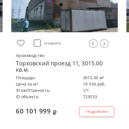
СРАВНИТЬ
производство
Торховский проезд 11, 3015.00
кв.м.
Плoщaдь:
3015.00 м²
Цeнa зa м²:
19 934 руб.
Этaж/Этaжнocть:
1/1
ID объекта:
723033
60 101 999
Подробнее