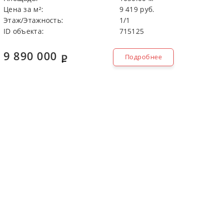
Цeнa зa м²:
9 419 руб.
Этaж/Этaжнocть:
1/1
ID объекта:
715125
9 890 000
Подробнее