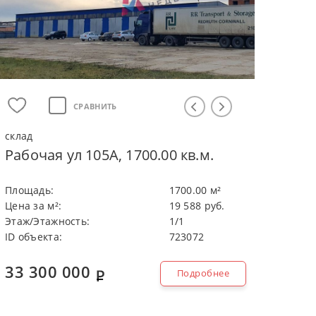
СРАВНИТЬ
склад
Рабочая ул 105А, 1700.00 кв.м.
Плoщaдь:
1700.00 м²
Цeнa зa м²:
19 588 руб.
Этaж/Этaжнocть:
1/1
ID объекта:
723072
33 300 000
Подробнее